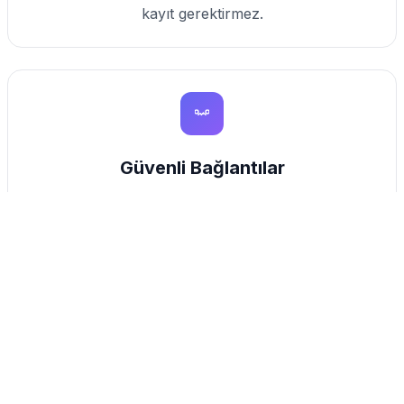
kayıt gerektirmez.
Güvenli Bağlantılar
Tüm kısaltılmış linkler güvenlik kontrolünden
geçer ve SSL ile korunur.
Detaylı Analitik